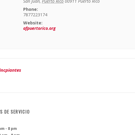
San Juan
,
Puerto Rico
00911
Puerto Rico
Phone:
7877223174
Website:
afpuertorico.org
rincpiantes
S DE SERVICIO
am - 8 pm