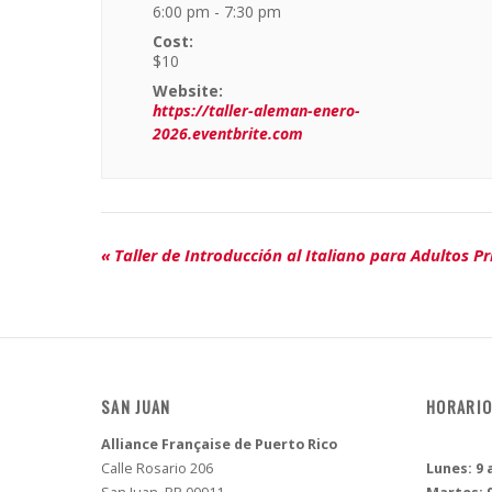
6:00 pm - 7:30 pm
Cost:
$10
Website:
https://taller-aleman-enero-
2026.eventbrite.com
Event
«
Taller de Introducción al Italiano para Adultos P
Navigation
SAN JUAN
HORARIO
Alliance Française de Puerto Rico
Calle Rosario 206
Lunes: 9 