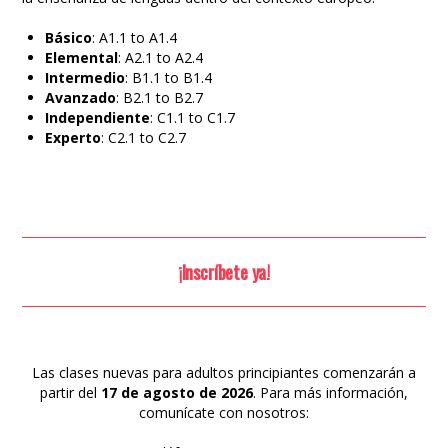
Básico
: A1.1 to A1.4
Elemental
: A2.1 to A2.4
Intermedio
: B1.1 to B1.4
Avanzado
: B2.1 to B2.7
Independiente
: C1.1 to C1.7
Experto
: C2.1 to C2.7
¡Inscríbete ya!
Las clases nuevas para adultos principiantes comenzarán a
partir del
17 de agosto de 2026
. Para más información,
comunícate con nosotros: