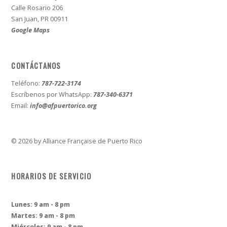
Calle Rosario 206
San Juan, PR 00911
Google Maps
CONTÁCTANOS
Teléfono:
787-722-3174
Escríbenos por WhatsApp:
787-340-6371
Email:
info@afpuertorico.org
© 2026 by Alliance Française de Puerto Rico
HORARIOS DE SERVICIO
Lunes: 9 am - 8 pm
Martes: 9 am - 8 pm
Miércoles: 9 am - 8 pm