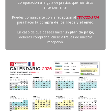
comparación a la guia de precios que has visto
anteriormente.
Puedes comunicarte con la recepción al
787-722-3174
para hacer
la compra de los libros y el envío
.
En caso de que desees hacer un
plan de pago
,
deberás comprar el curso a través de nuestra
recepción.